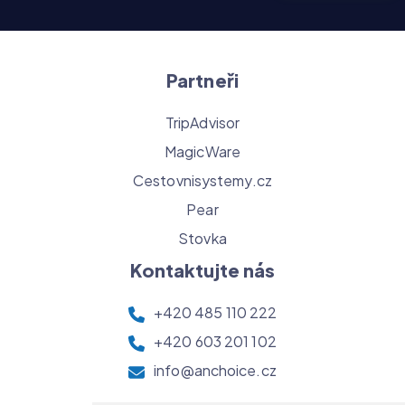
Partneři
TripAdvisor
MagicWare
Cestovnisystemy.cz
Pear
Stovka
Kontaktujte nás
+420 485 110 222
+420 603 201 102
info@anchoice.cz