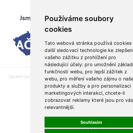
Pondělí - Pátek: 8:00 - 16:30
Jsme členy profesních asociací
Používáme soubory
cookies
Tato webová stránka používá cookies
další sledovací technologie ke zlepšen
vašeho zážitku z prohlížení pro
následující účely:
pro umožnění základ
funkčnosti webu
,
pro lepší zážitek z
Upravit cookies preference
Prohlášení o přístupnosti
webu
,
pro měření vašeho zájmu o naš
produkty a služby a pro personalizaci
© 2011- 2026 AnChoice CZ, s.r.o.
marketingových interakcí
,
chcete-li
zobrazovat reklamy které jsou pro vá
relevantnější
.
Souhlasím