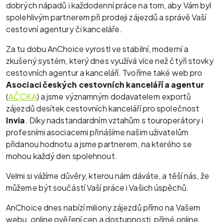
dobrých
nápadů i každodenní práce na tom, aby Vám byl
spolehlivým partnerem při prodeji zájezdů a správě Vaší
cestovní agentury či kanceláře.
Za tu dobu AnChoice vyrostl ve stabilní, moderní a
zkušený systém, který dnes využívá více než čtyři stovky
cestovních agentur a kanceláří. Tvoříme také web pro
Asociaci českých cestovních kanceláří a agentur
(
AČCKA
) a jsme významným dodavatelem exportů
zájezdů desítek cestovních kanceláří pro společnost
Invia
. Díky nadstandardním vztahům s touroperátory i
profesními asociacemi přinášíme našim uživatelům
přidanou hodnotu a jsme partnerem, na kterého se
mohou každý den spolehnout.
Velmi si vážíme důvěry, kterou nám dáváte, a těší nás, že
můžeme být součástí Vaší práce i Vašich úspěchů.
AnChoice dnes nabízí miliony zájezdů přímo na Vašem
webu, online ověření cen a dostupnosti, přímé online