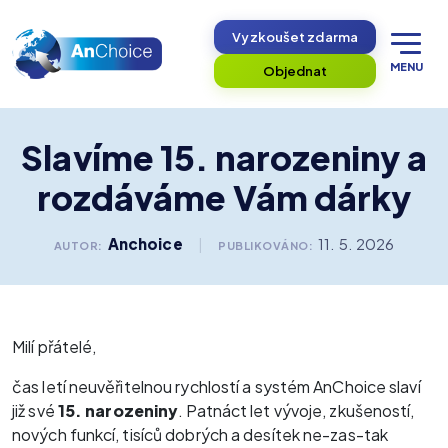
Vyzkoušet zdarma
MENU
Objednat
Slavíme 15. narozeniny a
rozdáváme Vám dárky
Anchoice
|
11. 5. 2026
AUTOR:
PUBLIKOVÁNO:
Milí přátelé,
čas letí neuvěřitelnou rychlostí a systém AnChoice slaví
již své
15. narozeniny
. Patnáct let vývoje, zkušeností,
nových funkcí, tisíců dobrých a desítek
ne-zas-tak