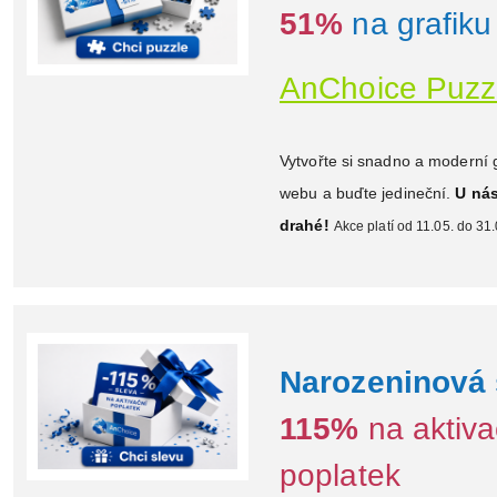
51%
na grafiku
AnChoice Puzz
Vytvořte si snadno a moderní 
webu a buďte jedineční.
U nás
drahé!
Akce platí od 11.05. do 31
Narozeninová 
115%
na aktiva
poplatek