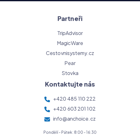
Partneři
TripAdvisor
MagicWare
Cestovnisystemy.cz
Pear
Stovka
Kontaktujte nás
+420 485 110 222
+420 603 201 102
info@anchoice.cz
Pondělí - Pátek: 8:00 - 16:30