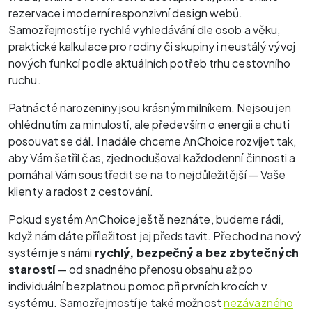
rezervace i moderní responzivní design webů.
Samozřejmostí je rychlé vyhledávání dle osob a věku,
praktické kalkulace pro rodiny či skupiny i neustálý vývoj
nových funkcí podle aktuálních potřeb trhu cestovního
ruchu.
Patnácté narozeniny jsou krásným milníkem. Nejsou jen
ohlédnutím za minulostí, ale především o energii a chuti
posouvat se dál. I nadále chceme AnChoice rozvíjet tak,
aby Vám šetřil čas, zjednodušoval každodenní činnosti a
pomáhal Vám soustředit se na to nejdůležitější — Vaše
klienty a radost z cestování.
Pokud systém AnChoice ještě neznáte, budeme rádi,
když nám dáte příležitost jej představit. Přechod na nový
systém je s námi
rychlý, bezpečný a bez zbytečných
starostí
— od snadného přenosu obsahu až po
individuální bezplatnou pomoc při prvních krocích v
systému. Samozřejmostí je také možnost
nezávazného