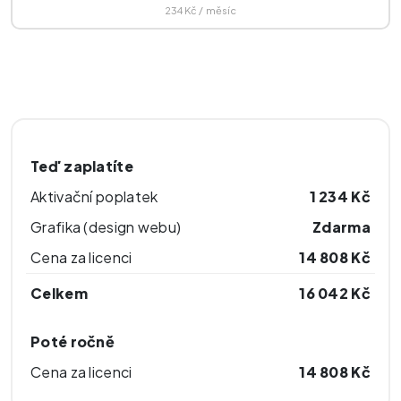
234 Kč / měsíc
Teď zaplatíte
Aktivační poplatek
1 234
Kč
Grafika (design webu)
Zdarma
Cena za licenci
14 808
Kč
Celkem
16 042
Kč
Poté
ročně
Cena za licenci
14 808
Kč