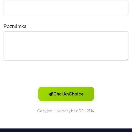
Poznámka
Chci AnChoice
Ceny jsou uvedeny bez DPH 21%.