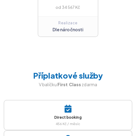
od 34 567 Kč
Realizace
Dle náročnosti
Příplatkové služby
V balíčku
First Class
zdarma
Direct booking
456 Kč / měsíc