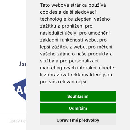
Kontaktujte nás
Tato webová stránka používá
cookies a další sledovací
+420 485 110 222
technologie ke zlepšení vašeho
+420 603 201 102
zážitku z prohlížení pro
následující účely:
pro umožnění
info@anchoice.cz
základní funkčnosti webu
,
pro
lepší zážitek z webu
,
pro měření
Pondělí - Pátek: 8:00 - 16:30
vašeho zájmu o naše produkty a
služby a pro personalizaci
Jsme členy profesních asociací
marketingových interakcí
,
chcete-
li zobrazovat reklamy které jsou
pro vás relevantnější
.
Souhlasím
Odmítám
Upravit mé předvolby
Upravit cookies preference
Prohlášení o přístupnosti