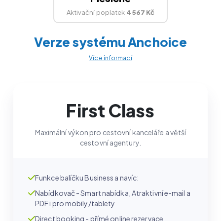
Aktivační poplatek
4 567 Kč
Verze systému Anchoice
Více informací
First Class
Maximální výkon pro cestovní kanceláře a větší
cestovní agentury.
Funkce balíčku Business a navíc:
Nabídkovač - Smart nabídka, Atraktivní e-mail a
PDF i pro mobily/tablety
Direct booking - přímé online rezervace