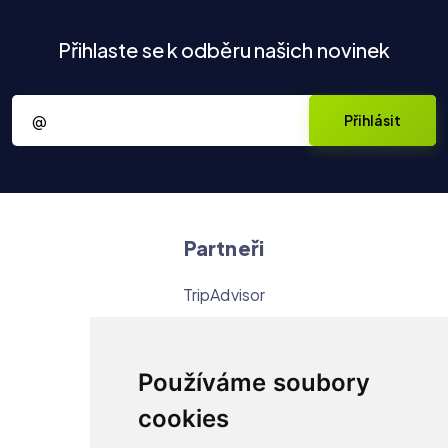
Přihlaste se k odběru našich novinek
Váš e-mail
Přihlásit
Partneři
TripAdvisor
MagicWare
Cestovnisystemy.cz
Používáme soubory
Pear
cookies
Stovka